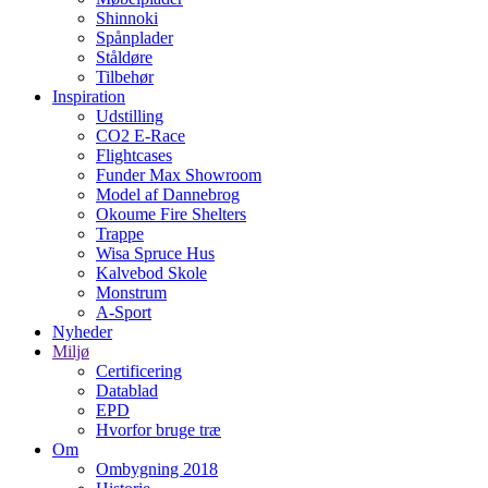
Shinnoki
Spånplader
Ståldøre
Tilbehør
Inspiration
Udstilling
CO2 E-Race
Flightcases
Funder Max Showroom
Model af Dannebrog
Okoume Fire Shelters
Trappe
Wisa Spruce Hus
Kalvebod Skole
Monstrum
A-Sport
Nyheder
Miljø
Certificering
Datablad
EPD
Hvorfor bruge træ
Om
Ombygning 2018