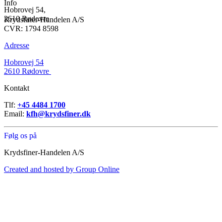
Info
Hobrovej 54,
2610 Rødovre
Krydsfiner-Handelen A/S
CVR: 1794 8598
Adresse
Hobrovej 54
2610 Rødovre
Kontakt
Tlf:
+45 4484 1700
Email:
kfh@krydsfiner.dk
Følg os på
Krydsfiner-Handelen A/S
Created and hosted by Group Online