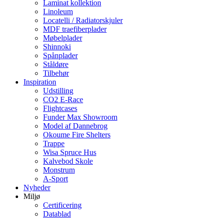
Laminat kollektion
Linoleum
Locatelli / Radiatorskjuler
MDF traefiberplader
Møbelplader
Shinnoki
Spånplader
Ståldøre
Tilbehør
Inspiration
Udstilling
CO2 E-Race
Flightcases
Funder Max Showroom
Model af Dannebrog
Okoume Fire Shelters
Trappe
Wisa Spruce Hus
Kalvebod Skole
Monstrum
A-Sport
Nyheder
Miljø
Certificering
Datablad