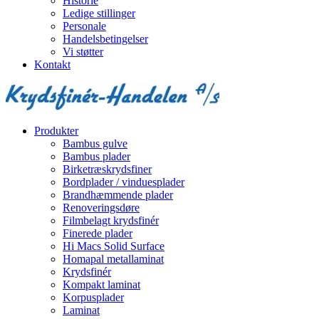
Historie
Ledige stillinger
Personale
Handelsbetingelser
Vi støtter
Kontakt
Produkter
Bambus gulve
Bambus plader
Birketræskrydsfiner
Bordplader / vinduesplader
Brandhæmmende plader
Renoveringsdøre
Filmbelagt krydsfinér
Finerede plader
Hi Macs Solid Surface
Homapal metallaminat
Krydsfinér
Kompakt laminat
Korpusplader
Laminat