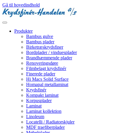
Gå til hovedindhold
Produkter
Bambus gulve
Bambus plader
Birketræskrydsfiner
Bordplader / vinduesplader
Brandhæmmende plader
Renoveringsdøre
Filmbelagt krydsfinér
Finerede plader
Hi Macs Solid Surface
Homapal metallaminat
Krydsfinér
Kompakt laminat
Korpusplader
Laminat
Laminat kollektion
Linoleum
Locatelli / Radiatorskjuler
MDF traefiberplader
Møbelplader