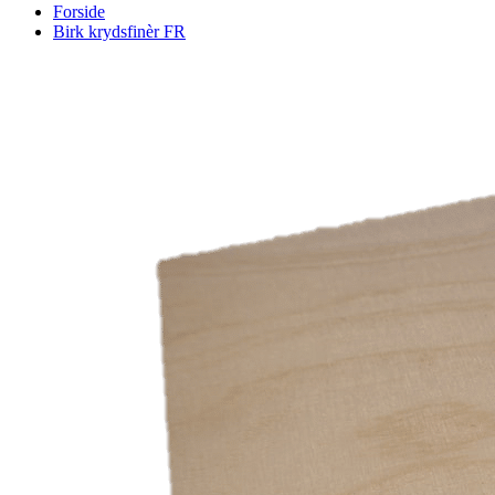
Forside
Birk krydsfinèr FR