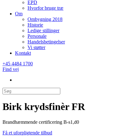
EPD
Hvorfor bruge træ
Om
Ombygning 2018
Historie
Ledige stillinger
Personale
Handelsbetingelser
Vi støtter
Kontakt
+45 4484 1700
Find vej
Birk krydsfinèr FR
Brandhæmmende certificering B-s1,d0
Få et uforpligtende tilbud