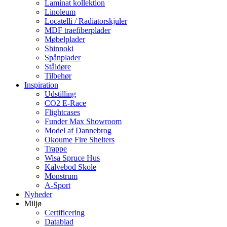
Laminat kollektion
Linoleum
Locatelli / Radiatorskjuler
MDF traefiberplader
Møbelplader
Shinnoki
Spånplader
Ståldøre
Tilbehør
Inspiration
Udstilling
CO2 E-Race
Flightcases
Funder Max Showroom
Model af Dannebrog
Okoume Fire Shelters
Trappe
Wisa Spruce Hus
Kalvebod Skole
Monstrum
A-Sport
Nyheder
Miljø
Certificering
Datablad