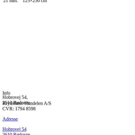
21 mm.
125×250 cm
Info
Hobrovej 54,
2610 Rødovre
Krydsfiner-Handelen A/S
CVR: 1794 8598
Adresse
Hobrovej 54
2610 Rødovre