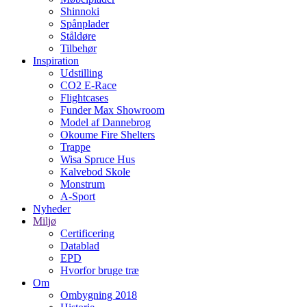
Shinnoki
Spånplader
Ståldøre
Tilbehør
Inspiration
Udstilling
CO2 E-Race
Flightcases
Funder Max Showroom
Model af Dannebrog
Okoume Fire Shelters
Trappe
Wisa Spruce Hus
Kalvebod Skole
Monstrum
A-Sport
Nyheder
Miljø
Certificering
Datablad
EPD
Hvorfor bruge træ
Om
Ombygning 2018