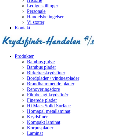
Historie
Ledige stillinger
Personale
Handelsbetingelser
Vi støtter
Kontakt
Produkter
Bambus gulve
Bambus plader
Birketræskrydsfiner
Bordplader / vinduesplader
Brandhæmmende plader
Renoveringsdøre
Filmbelagt krydsfinér
Finerede plader
Hi Macs Solid Surface
Homapal metallaminat
Krydsfinér
Kompakt laminat
Korpusplader
Laminat