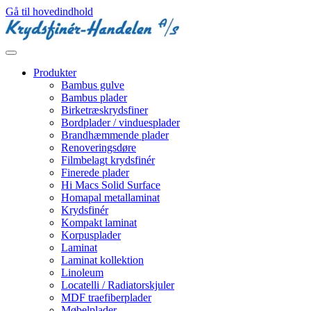
Gå til hovedindhold
Produkter
Bambus gulve
Bambus plader
Birketræskrydsfiner
Bordplader / vinduesplader
Brandhæmmende plader
Renoveringsdøre
Filmbelagt krydsfinér
Finerede plader
Hi Macs Solid Surface
Homapal metallaminat
Krydsfinér
Kompakt laminat
Korpusplader
Laminat
Laminat kollektion
Linoleum
Locatelli / Radiatorskjuler
MDF traefiberplader
Møbelplader