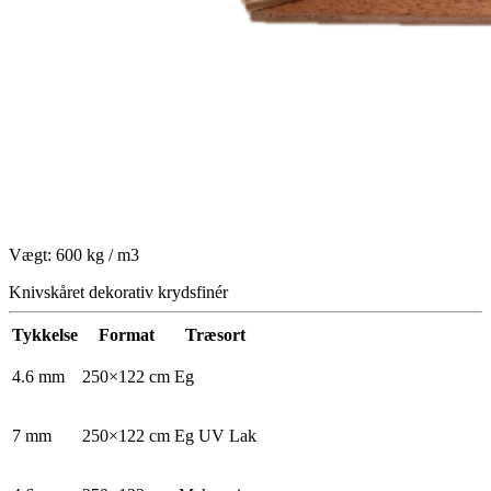
Vægt: 600 kg / m3
Knivskåret dekorativ krydsfinér
Tykkelse
Format
Træsort
4.6 mm
250×122 cm
Eg
7 mm
250×122 cm
Eg UV Lak