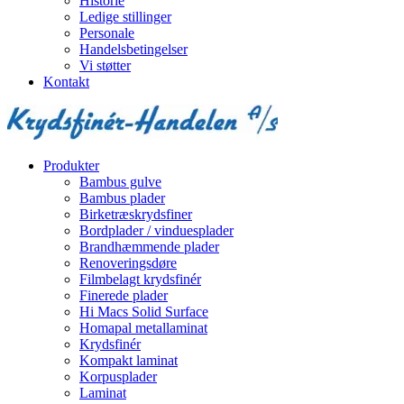
Historie
Ledige stillinger
Personale
Handelsbetingelser
Vi støtter
Kontakt
Produkter
Bambus gulve
Bambus plader
Birketræskrydsfiner
Bordplader / vinduesplader
Brandhæmmende plader
Renoveringsdøre
Filmbelagt krydsfinér
Finerede plader
Hi Macs Solid Surface
Homapal metallaminat
Krydsfinér
Kompakt laminat
Korpusplader
Laminat