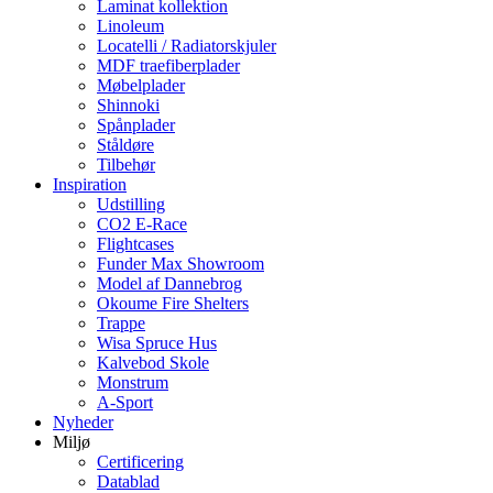
Laminat kollektion
Linoleum
Locatelli / Radiatorskjuler
MDF traefiberplader
Møbelplader
Shinnoki
Spånplader
Ståldøre
Tilbehør
Inspiration
Udstilling
CO2 E-Race
Flightcases
Funder Max Showroom
Model af Dannebrog
Okoume Fire Shelters
Trappe
Wisa Spruce Hus
Kalvebod Skole
Monstrum
A-Sport
Nyheder
Miljø
Certificering
Datablad