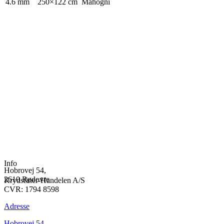
4.6 mm
250×122 cm
Mahogni
Info
Hobrovej 54,
2610 Rødovre
Krydsfiner-Handelen A/S
CVR: 1794 8598
Adresse
Hobrovej 54