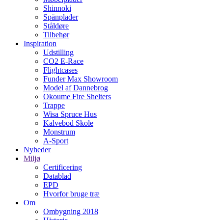
Shinnoki
Spånplader
Ståldøre
Tilbehør
Inspiration
Udstilling
CO2 E-Race
Flightcases
Funder Max Showroom
Model af Dannebrog
Okoume Fire Shelters
Trappe
Wisa Spruce Hus
Kalvebod Skole
Monstrum
A-Sport
Nyheder
Miljø
Certificering
Datablad
EPD
Hvorfor bruge træ
Om
Ombygning 2018