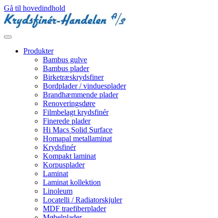
Gå til hovedindhold
Produkter
Bambus gulve
Bambus plader
Birketræskrydsfiner
Bordplader / vinduesplader
Brandhæmmende plader
Renoveringsdøre
Filmbelagt krydsfinér
Finerede plader
Hi Macs Solid Surface
Homapal metallaminat
Krydsfinér
Kompakt laminat
Korpusplader
Laminat
Laminat kollektion
Linoleum
Locatelli / Radiatorskjuler
MDF traefiberplader
Møbelplader